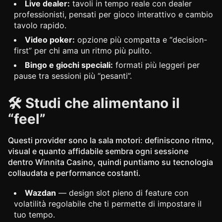
Live dealer:
tavoli in tempo reale con dealer
professionisti, pensati per gioco interattivo e cambio
tavolo rapido.
Video poker:
opzione più compatta e “decision-
first” per chi ama un ritmo più pulito.
Bingo e giochi speciali:
formati più leggeri per
pause tra sessioni più “pesanti”.
🛠️ Studi che alimentano il
“feel”
Questi provider sono la sala motori: definiscono ritmo,
visual e quanto affidabile sembra ogni sessione
dentro Winnita Casino, quindi puntiamo su tecnologia
collaudata e performance costanti.
Wazdan
— design slot pieno di feature con
volatilità regolabile che ti permette di impostare il
tuo tempo.