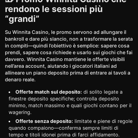
rendono le sessioni più
“grandi”
Su Winnita Casino, le promo servono ad allungare il
bankroll e dare più slancio, non a trasformare la serata
in compiti—quindi l’obiettivo è semplice: sapere cosa
prendi, sapere cosa richiede e usarlo sui giochi che fai
davvero. Winnita Casino mantiene le offerte visibili
nell’area account, aiutando i giocatori italiani ad
allineare un piano deposito prima di entrare ai tavoli a
denaro reale.
Offerte match sul deposito:
di solito legate a
finestre deposito specifiche; controlla deposito
minimo, match massimo e quali giochi contano per il
wagering.
Offerte senza deposito:
limitate e piene di regole
quando compaiono—conferma sempre limiti di
tempo e titoli idonei prima di farci affidamento.