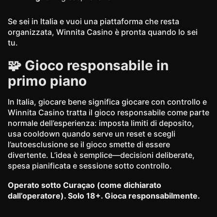
Se sei in Italia e vuoi una piattaforma che resta
organizzata, Winnita Casino è pronta quando lo sei
tu.
🧩 Gioco responsabile in
primo piano
In Italia, giocare bene significa giocare con controllo e
Winnita Casino tratta il gioco responsabile come parte
normale dell’esperienza: imposta limiti di deposito,
usa cooldown quando serve un reset e scegli
l’autoesclusione se il gioco smette di essere
divertente. L’idea è semplice—decisioni deliberate,
spesa pianificata e sessione sotto controllo.
Operato sotto Curaçao (come dichiarato
dall’operatore). Solo 18+. Gioca responsabilmente.