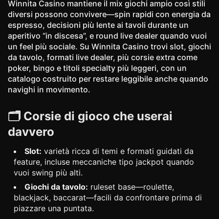
Winnita Casino mantiene il mix giochi ampio così stili
diversi possono convivere—spin rapidi con energia da
espresso, decisioni più lente ai tavoli durante un
aperitivo “in discesa”, e round live dealer quando vuoi
un feel più sociale. Su Winnita Casino trovi slot, giochi
da tavolo, formati live dealer, più corsie extra come
poker, bingo e titoli specialty più leggeri, con un
catalogo costruito per restare leggibile anche quando
navighi in movimento.
🗂️ Corsie di gioco che userai
davvero
Slot:
varietà ricca di temi e formati guidati da
feature, incluse meccaniche tipo jackpot quando
vuoi swing più alti.
Giochi da tavolo:
ruleset base—roulette,
blackjack, baccarat—facili da confrontare prima di
piazzare una puntata.