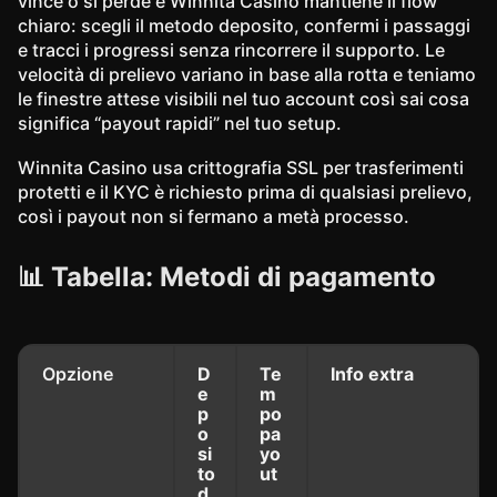
vince o si perde e Winnita Casino mantiene il flow
chiaro: scegli il metodo deposito, confermi i passaggi
e tracci i progressi senza rincorrere il supporto. Le
velocità di prelievo variano in base alla rotta e teniamo
le finestre attese visibili nel tuo account così sai cosa
significa “payout rapidi” nel tuo setup.
Winnita Casino usa crittografia SSL per trasferimenti
protetti e il KYC è richiesto prima di qualsiasi prelievo,
così i payout non si fermano a metà processo.
📊 Tabella: Metodi di pagamento
Opzione
D
Te
Info extra
e
m
p
po
o
pa
si
yo
to
ut
d