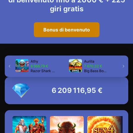
giri gratis
Bonus di benvenuto
Athy
Aurilla
8 566,79 €
7 670,32 €
ktail Slot
Razor Shark Slot
Big Bass Bonanza Slot
6 209 116,95 €