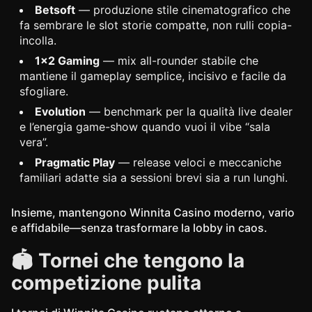
Betsoft
— produzione stile cinematografico che
fa sembrare le slot storie compatte, non rulli copia-
incolla.
1×2 Gaming
— mix all-rounder stabile che
mantiene il gameplay semplice, incisivo e facile da
sfogliare.
Evolution
— benchmark per la qualità live dealer
e l’energia game-show quando vuoi il vibe “sala
vera”.
Pragmatic Play
— release veloci e meccaniche
familiari adatte sia a sessioni brevi sia a run lunghi.
Insieme, mantengono Winnita Casino moderno, vario
e affidabile—senza trasformare la lobby in caos.
🏟️ Tornei che tengono la
competizione pulita